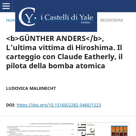
Home
/
Archivi
/
volume IV, numero 1, 2016
/
RECENSIONI
<b>GÜNTHER ANDERS</b>,
L’ultima vittima di Hiroshima. Il
carteggio con Claude Eatherly, il
pilota della bomba atomica
LUDOVICA MALKNECHT
DOI:
https://doi.org/10.15160/2282-5460/1223