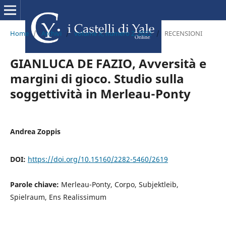
Home
/
Archivi
/
volume X, numero 2, 2022
/
RECENSIONI
GIANLUCA DE FAZIO, Avversità e
margini di gioco. Studio sulla
soggettività in Merleau-Ponty
Andrea Zoppis
DOI:
https://doi.org/10.15160/2282-5460/2619
Parole chiave:
Merleau-Ponty, Corpo, Subjektleib,
Spielraum, Ens Realissimum