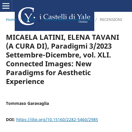
Home
/
Archivi
/
Volume XIII, numero 2, 2025
/
RECENSIONI
MICAELA LATINI, ELENA TAVANI
(A CURA DI), Paradigmi 3/2023
Settembre-Dicembre, vol. XLI.
Connected Images: New
Paradigms for Aesthetic
Experience
Tommaso Garavaglia
DOI:
https://doi.org/10.15160/2282-5460/2985