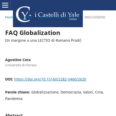
Home
/
Archivi
/
volume X, numero 2, 2022
/
DISCUSSIONI
FAQ Globalization
(In margine a una LECTIO di Romano Prodi)
Agostino Cera
Università di Ferrara
DOI:
https://doi.org/10.15160/2282-5460/2620
Parole chiave:
Globalizzazione, Democrazia, Valori, Cina,
Pandemia
Abstract