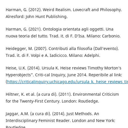
Harman, G. (2012). Weird Realism. Lovecraft and Philosophy.
Alresford: John Hunt Publishing.
Harman, G. (2021). Ontologia orientata agli oggetti. Una
nuova teoria del tutto. Trad. it. di F. D’Isa. Milano: Carbonio.
Heidegger, M. (2007). Contributi alla filosofia (Dall’evento).
Trad. it. di F. Volpi e A. Iadicicco. Milano: Adelphi.
Heise, U.K. (2014). Ursula K. Heise reviews Timothy Morton’s
Hyperobjects”. Criti-cal Inquiry, June 2014. Reperibile al link:
(
https://criticalinquiry.uchicago.edu/ursula_k._heise_reviews_
Hiltner, K. et al. (a cura di). (2011). Environmental Criticism
for the Twenty-First Century. London: Routledge.
Jaggar, A.M. (a cura di). (2014). Just Methods. An
Interdisciplinary Feminist Reader. London and New York:
Routledge.