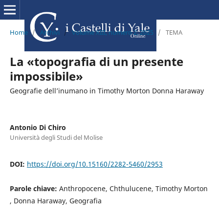
Home
/
Archivi
/
Volume XIII, numero 2, 2025
/
TEMA
La «topografia di un presente
impossibile»
Geografie dell’inumano in Timothy Morton Donna Haraway
Antonio Di Chiro
Università degli Studi del Molise
DOI:
https://doi.org/10.15160/2282-5460/2953
Parole chiave:
Anthropocene, Chthulucene, Timothy Morton
, Donna Haraway, Geografia